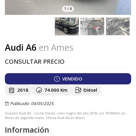
1
/
4
Audi A6
en Ames
CONSULTAR PRECIO
VENDIDO
2018
74.000 Km
Diésel
Publicado: 04/05/2025.
Ocasión Audi A6 - coche Diésel, color negro del año 2018 con 74.000km en
Ames de segunda mano. Oferta Audi A6 en Ames.
Información