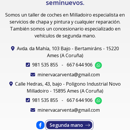
seminuevos.
Somos un taller de coches en Milladoiro especialista en
servicios de chapa y pintura y cualquier reparación.
También somos un concesionario especializado en
vehículos de segunda mano.
Avda. da Mahía, 103 Bajo - Bertamiráns - 15220
Ames (A Coruña)
981 535 855
-
667 644 906
minervacarventa@gmail.com
Calle Hedras, 43, bajo - Polígono Industrial Novo
Milladoiro - 15895 Ames (A Coruña)
981 535 855
-
667 644 906
minervacarventa@gmail.com
Segunda mano