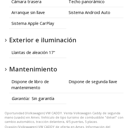
Cámara trasera
Techo panorámico
Arranque sin llave
Sistema Android Auto
Sistema Apple CarPlay
Exterior e iluminación
Llantas de aleación 17"
Mantenimiento
Dispone de libro de
Dispone de segunda llave
mantenimiento
Garantia:
Sin garantía
Oportunidad (Volkswagen) VW CADDY. Venta Volkswagen Caddy de segunda
mano (usado) en Ames. Vehículo de tipo turismo de combustible "diésel" con
cambio automático, tracción delantera, 4/5 puertas, 5 plazas.
Ocasión (Volkswagen) VW CADDY de oferta en Ames. Información del