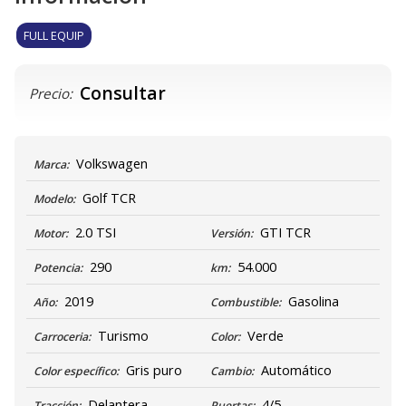
FULL EQUIP
Consultar
Precio:
Volkswagen
Marca:
Golf TCR
Modelo:
2.0 TSI
GTI TCR
Motor:
Versión:
290
54.000
Potencia:
km:
2019
Gasolina
Año:
Combustible:
Turismo
Verde
Carroceria:
Color:
Gris puro
Automático
Color específico:
Cambio:
Delantera
4/5
Tracción:
Puertas: