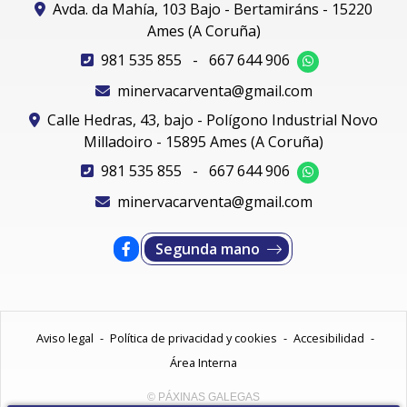
Avda. da Mahía, 103 Bajo - Bertamiráns - 15220
Ames (A Coruña)
981 535 855
-
667 644 906
minervacarventa@gmail.com
Calle Hedras, 43, bajo - Polígono Industrial Novo
Milladoiro - 15895 Ames (A Coruña)
981 535 855
-
667 644 906
minervacarventa@gmail.com
Segunda mano
Aviso legal
-
Política de privacidad y cookies
-
Accesibilidad
-
Área Interna
© PÁXINAS GALEGAS