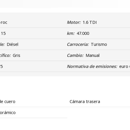
-roc
Motor:
1.6 TDI
115
km:
47.000
e:
Diésel
Carroceria:
Turismo
ífico:
Gris
Cambio:
Manual
/5
Normativa de emisiones:
euro 
de cuero
Cámara trasera
orámico