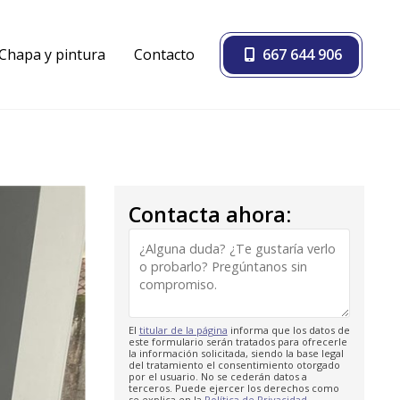
Chapa y pintura
Contacto
667 644 906
Contacta ahora:
El
titular de la página
informa que los datos de
este formulario serán tratados para ofrecerle
la información solicitada, siendo la base legal
del tratamiento el consentimiento otorgado
por el usuario. No se cederán datos a
terceros. Puede ejercer los derechos como
se explica en la
Política de Privacidad
.