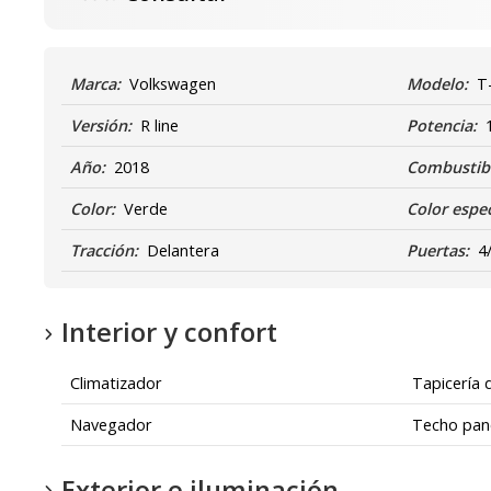
Marca:
Volkswagen
Modelo:
T
Versión:
R line
Potencia:
Año:
2018
Combustibl
Color:
Verde
Color espec
Tracción:
Delantera
Puertas:
4
Interior y confort
Climatizador
Tapicería 
Navegador
Techo pan
Exterior e iluminación