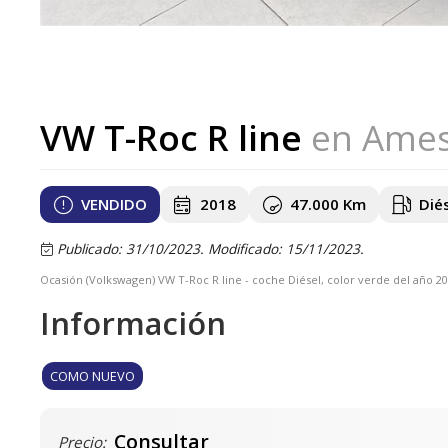
VW T-Roc R line
en Ame
VENDIDO
2018
47.000 Km
Dié
Publicado: 31/10/2023.
Modificado: 15/11/2023.
Ocasión (Volkswagen) VW T-Roc R line - coche Diésel, color verde del año
Información
COMO NUEVO
Consultar
Precio: