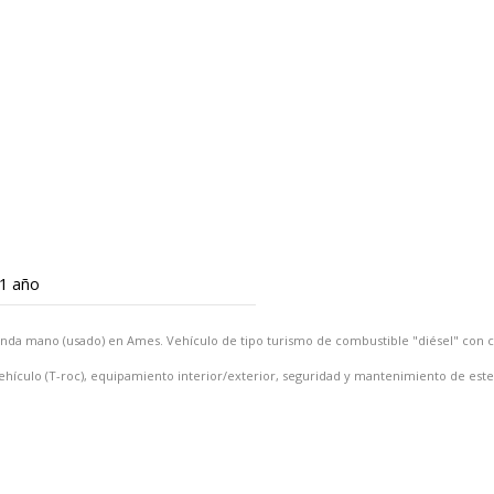
1 año
unda mano (usado) en Ames. Vehículo de tipo turismo de combustible "diésel" con
ehículo (T-roc), equipamiento interior/exterior, seguridad y mantenimiento de est