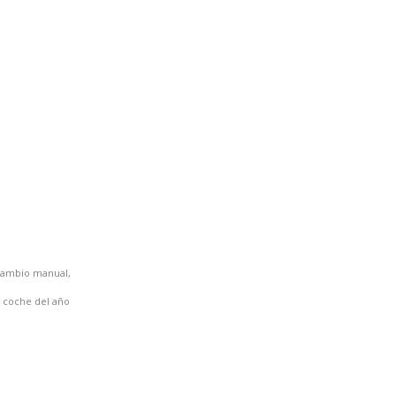
 cambio manual,
e coche del año